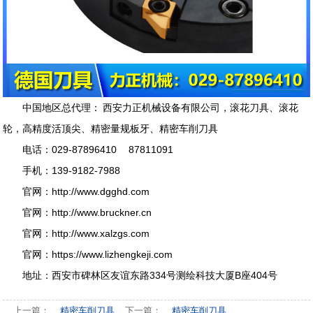
中国地区总代理
：
西安力正机械设备有限公司
，
滚花刀具
、
滚花
轮
，
高精度活顶尖
、
精密量规板牙
、
精密车削刀具
电话：029-87896410 87811091
手机：139-9182-7988
官网：
http://www.dgghd.com
官网：
http://www.bruckner.cn
官网：
http://
www.xalzgs.com
官网：
https://www.lizhengkeji.com
地址：西安市碑林区友谊东路334号测绘科技大厦B座404号
上一篇：
精密车削刀具
下一篇：
精密车削刀具